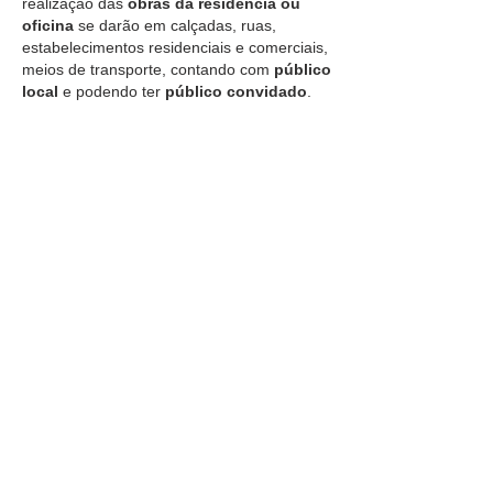
realização das
obras da residência ou
oficina
se darão em calçadas, ruas,
estabelecimentos residenciais e comerciais,
meios de transporte, contando com
público
local
e podendo ter
público convidado
.
Para
maiores informações e solicitações
de residências e oficinas
, entre em
contato
.